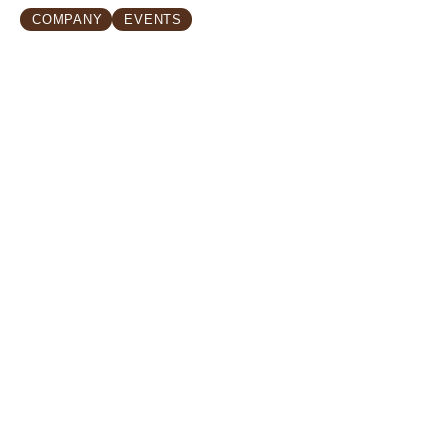
January 16, 2025
COMPANY
EVENTS
AI Impact on Ipsum Nulla
Glavrida Amet for the
Future