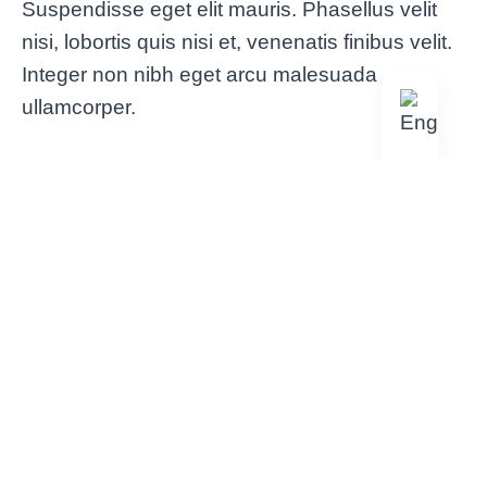
Suspendisse eget elit mauris. Phasellus velit
nisi, lobortis quis nisi et, venenatis finibus velit.
Integer non nibh eget arcu malesuada
ullamcorper.
Suspendisse Eget Mauris
Maecenas ipsum dolor sit amet, consectetur
adipiscing elit magna, molestie iaculis sit amet
nec ullamcorper mattis nibh.
100% Phasellus Velit Nisi
Ipsum dolor adipiscing non porttitor nunc.
Curabitur dolor sit amet, consectetur adipiscing
elit magna, molestie iaculis tellut!
Pellentesque Nunc a Lacinia