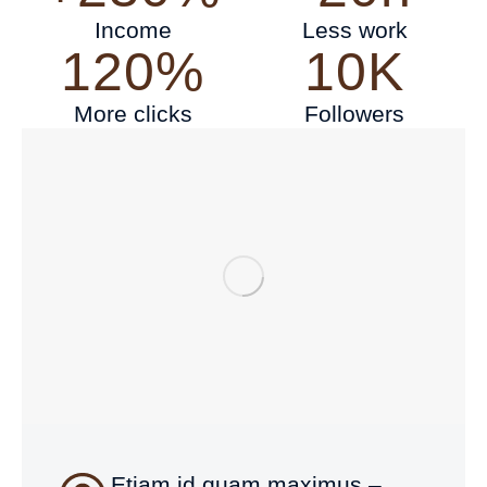
Income
Less work
120%
10K
More clicks
Followers
Etiam id quam maximus –